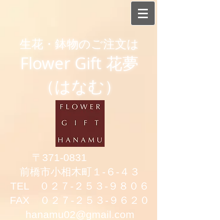
生花・鉢物のご注文は
Flower Gift 花夢
（はなむ）
〒371-0831
前橋市小相木町１-６-４３
TEL ０２７-２５３-９８０６
FAX ０２７-２５３-９６２０
hanamu02@gmail.com