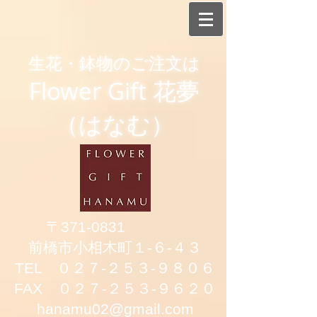
生花・鉢物のご注文は
Flower Gift 花夢
（はなむ）
〒371-0831
前橋市小相木町１-６-４３
TEL ０２７-２５３-９８０６
FAX ０２７-２５３-９６２０
hanamu02@gmail.com